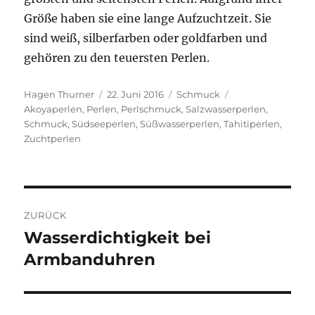
Größe haben sie eine lange Aufzuchtzeit. Sie
sind weiß, silberfarben oder goldfarben und
gehören zu den teuersten Perlen.
Autor
Veröffentlicht
Kategorien
Schlagwörter
Hagen Thurner
22. Juni 2016
Schmuck
am
Akoyaperlen
,
Perlen
,
Perlschmuck
,
Salzwasserperlen
,
Schmuck
,
Südseeperlen
,
Süßwasserperlen
,
Tahitiperlen
,
Zuchtperlen
Beitragsnavigation
ZURÜCK
Wasserdichtigkeit bei
Vorheriger
Beitrag:
Armbanduhren